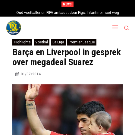
NEWS
Oud-voetballer en FIFA-ambassadeur Figo: Infantino moet weg
Highlights
Voetbal
La Liga
Premier League
Barça en Liverpool in gesprek
over megadeal Suarez
01/07/2014