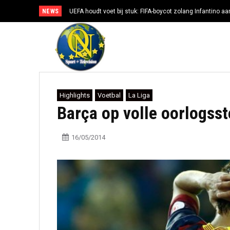
NEWS
UEFA houdt voet bij stuk: FIFA-boycot zolang Infantino aan
Highlights
Voetbal
La Liga
Barça op volle oorlogsst
16/05/2014