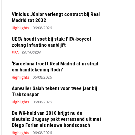
Vinícius Júnior verlengt contract bij Real
Madrid tot 2032
Highlights
06/08/2026
UEFA houdt voet bij stuk: FIFA-boycot
zolang Infantino aanblijft
FIFA
06/08/2026
‘Barcelona troeft Real Madrid af in strijd
om handtekening Rodri’
Highlights
06/08/2026
Aanvaller Salah tekent voor twee jaar bij
Trabzonspor
Highlights
06/08/2026
De WK-held van 2010 krijgt nu de
sleutels: Uruguay pakt verrassend uit met
Diego Forlan als nieuwe bondscoach
Highlights
06/08/2026