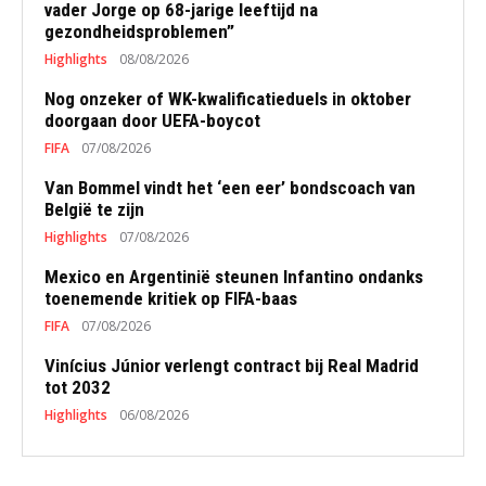
vader Jorge op 68-jarige leeftijd na
gezondheidsproblemen”
Highlights
08/08/2026
Nog onzeker of WK-kwalificatieduels in oktober
doorgaan door UEFA-boycot
FIFA
07/08/2026
Van Bommel vindt het ‘een eer’ bondscoach van
België te zijn
Highlights
07/08/2026
Mexico en Argentinië steunen Infantino ondanks
toenemende kritiek op FIFA-baas
FIFA
07/08/2026
Vinícius Júnior verlengt contract bij Real Madrid
tot 2032
Highlights
06/08/2026