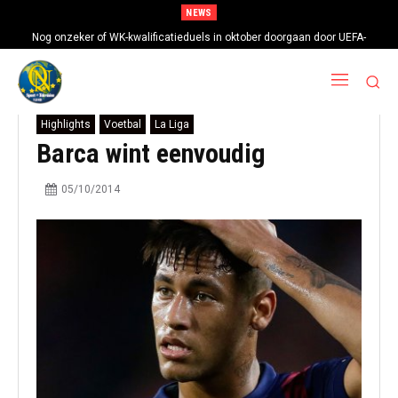
NEWS
Nog onzeker of WK-kwalificatieduels in oktober doorgaan door UEFA-
boycot
Highlights
Voetbal
La Liga
Barca wint eenvoudig
05/10/2014