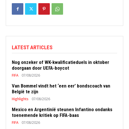
LATEST ARTICLES
Nog onzeker of WK-kwalificatieduels in oktober
doorgaan door UEFA-boycot
FIFA
07/08/2026
Van Bommel vindt het ‘een eer’ bondscoach van
België te zijn
Highlights
07/08/2026
Mexico en Argentinië steunen Infantino ondanks
toenemende kritiek op FIFA-baas
FIFA
07/08/2026