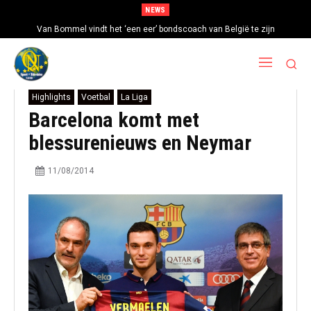
NEWS
Van Bommel vindt het ‘een eer’ bondscoach van België te zijn
Highlights
Voetbal
La Liga
Barcelona komt met
blessurenieuws en Neymar
11/08/2014