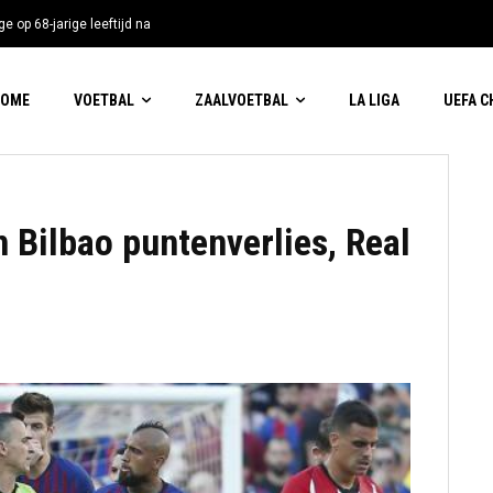
e op 68-jarige leeftijd na
HOME
VOETBAL
ZAALVOETBAL
LA LIGA
UEFA 
n Bilbao puntenverlies, Real