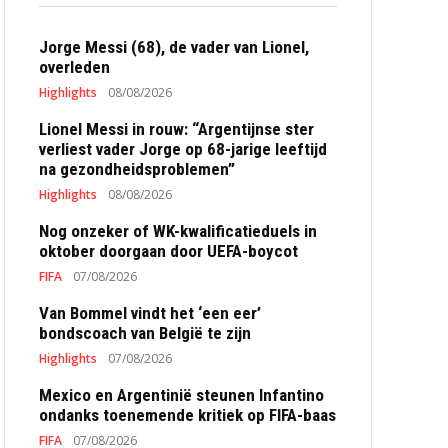
Jorge Messi (68), de vader van Lionel,
overleden
Highlights
08/08/2026
Lionel Messi in rouw: “Argentijnse ster
verliest vader Jorge op 68-jarige leeftijd
na gezondheidsproblemen”
Highlights
08/08/2026
Nog onzeker of WK-kwalificatieduels in
oktober doorgaan door UEFA-boycot
FIFA
07/08/2026
Van Bommel vindt het ‘een eer’
bondscoach van België te zijn
Highlights
07/08/2026
Mexico en Argentinië steunen Infantino
ondanks toenemende kritiek op FIFA-baas
FIFA
07/08/2026