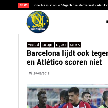
NEWS
Lionel Messi in rouw: “Argentijnse ster verliest vader Jorg
gezondheidsproblemen”
Voetbal
La Liga
Ligue 1
Serie A
Barcelona lijdt ook tege
en Atlético scoren niet
29/09/2018