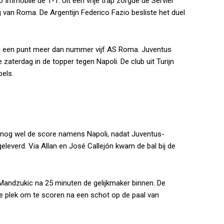
Immobile de 1-1. Uit een vrije trap zorgde de Serviër
van Roma. De Argentijn Federico Fazio besliste het duel
g een punt meer dan nummer vijf AS Roma. Juventus
 zaterdag in de topper tegen Napoli. De club uit Turijn
els.
 nog wel de score namens Napoli, nadat Juventus-
leverd. Via Allan en José Callejón kwam de bal bij de
Mandzukic na 25 minuten de gelijkmaker binnen. De
de plek om te scoren na een schot op de paal van