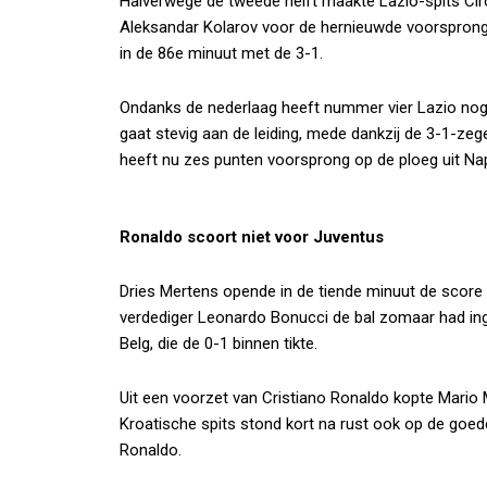
Halverwege de tweede helft maakte Lazio-spits Ciro 
Aleksandar Kolarov voor de hernieuwde voorsprong 
in de 86e minuut met de 3-1.
Ondanks de nederlaag heeft nummer vier Lazio no
gaat stevig aan de leiding, mede dankzij de 3-1-zege
heeft nu zes punten voorsprong op de ploeg uit Nap
Ronaldo scoort niet voor Juventus
Dries Mertens opende in de tiende minuut de score
verdediger Leonardo Bonucci de bal zomaar had inge
Belg, die de 0-1 binnen tikte.
Uit een voorzet van Cristiano Ronaldo kopte Mario 
Kroatische spits stond kort na rust ook op de goe
Ronaldo.