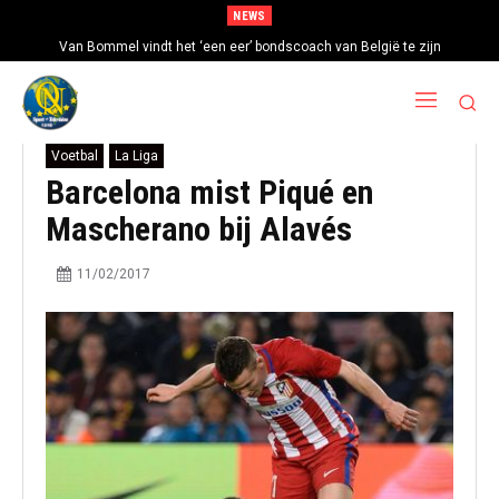
NEWS
Van Bommel vindt het ‘een eer’ bondscoach van België te zijn
Voetbal
La Liga
Barcelona mist Piqué en
Mascherano bij Alavés
11/02/2017