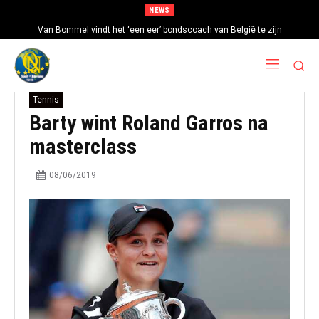
NEWS
Van Bommel vindt het ‘een eer’ bondscoach van België te zijn
Tennis
Barty wint Roland Garros na
masterclass
08/06/2019