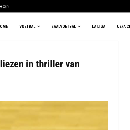
e zijn
HOME
VOETBAL
ZAALVOETBAL
LA LIGA
UEFA 
iezen in thriller van