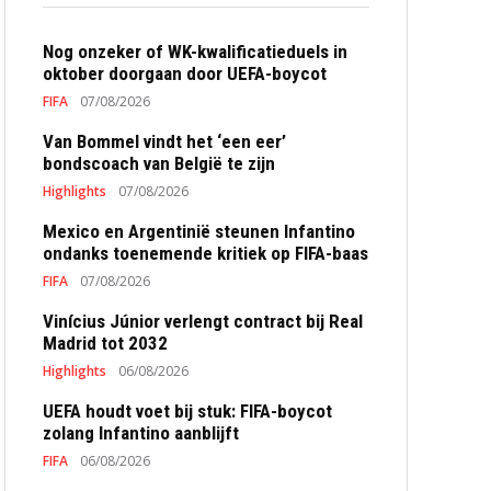
Nog onzeker of WK-kwalificatieduels in
oktober doorgaan door UEFA-boycot
FIFA
07/08/2026
Van Bommel vindt het ‘een eer’
bondscoach van België te zijn
Highlights
07/08/2026
Mexico en Argentinië steunen Infantino
ondanks toenemende kritiek op FIFA-baas
FIFA
07/08/2026
Vinícius Júnior verlengt contract bij Real
Madrid tot 2032
Highlights
06/08/2026
UEFA houdt voet bij stuk: FIFA-boycot
zolang Infantino aanblijft
FIFA
06/08/2026