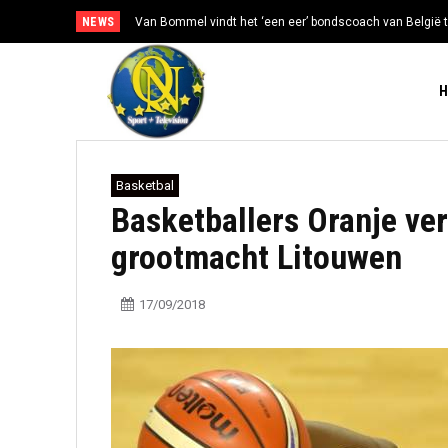
NEWS
Van Bommel vindt het ‘een eer’ bondscoach van België t
Basketbal
Basketballers Oranje verl
grootmacht Litouwen
17/09/2018