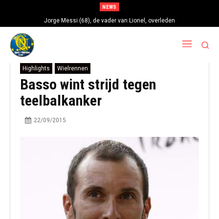
NEWS
Jorge Messi (68), de vader van Lionel, overleden
Highlights
Wielrennen
Basso wint strijd tegen
teelbalkanker
22/09/2015