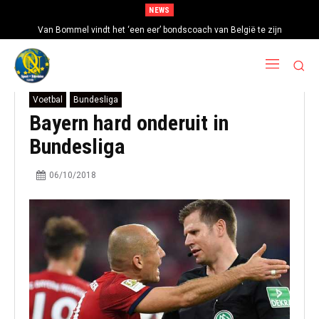
NEWS
Van Bommel vindt het ‘een eer’ bondscoach van België te zijn
Voetbal
Bundesliga
Bayern hard onderuit in
Bundesliga
06/10/2018