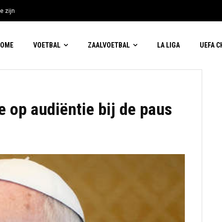
e zijn
HOME
VOETBAL
ZAALVOETBAL
LA LIGA
UEFA 
 op audiëntie bij de paus