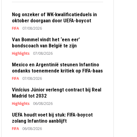
Nog onzeker of WK-kwalificatieduels in
oktober doorgaan door UEFA-boycot
FIFA
07/08/2026
Van Bommel vindt het ‘een eer’
bondscoach van België te zijn
Highlights
07/08/2026
Mexico en Argentinië steunen Infantino
ondanks toenemende kritiek op FIFA-baas
FIFA
07/08/2026
Vinícius Júnior verlengt contract bij Real
Madrid tot 2032
Highlights
06/08/2026
UEFA houdt voet bij stuk: FIFA-boycot
zolang Infantino aanblijft
FIFA
06/08/2026