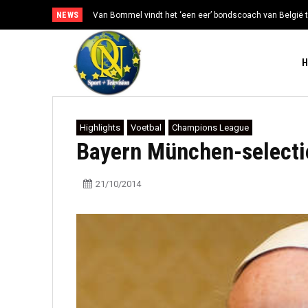
NEWS
Van Bommel vindt het ‘een eer’ bondscoach van België t
Highlights
Voetbal
Champions League
Bayern München-selectie
21/10/2014