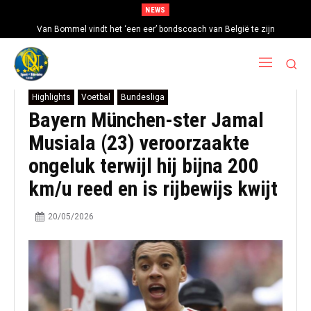
NEWS
Van Bommel vindt het ‘een eer’ bondscoach van België te zijn
Highlights
Voetbal
Bundesliga
Bayern München-ster Jamal
Musiala (23) veroorzaakte
ongeluk terwijl hij bijna 200
km/u reed en is rijbewijs kwijt
20/05/2026