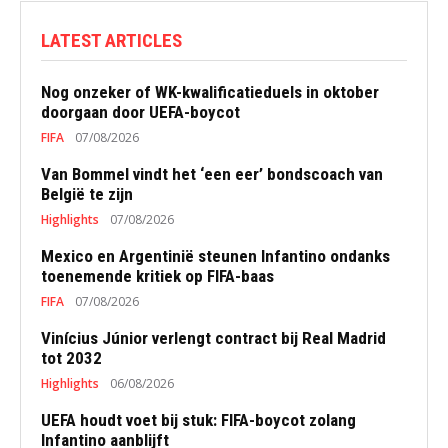
LATEST ARTICLES
Nog onzeker of WK-kwalificatieduels in oktober
doorgaan door UEFA-boycot
FIFA
07/08/2026
Van Bommel vindt het ‘een eer’ bondscoach van
België te zijn
Highlights
07/08/2026
Mexico en Argentinië steunen Infantino ondanks
toenemende kritiek op FIFA-baas
FIFA
07/08/2026
Vinícius Júnior verlengt contract bij Real Madrid
tot 2032
Highlights
06/08/2026
UEFA houdt voet bij stuk: FIFA-boycot zolang
Infantino aanblijft