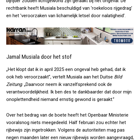
bijrijder zouden lichtgewond zijn geraakt bij het ongeval. De
rechtbank heeft Musiala beschuldigd van ’roekeloos rijgedrag’
en het ’veroorzaken van lichamelijk letsel door nalatigheid’.
Jamal Musiala door het stof
„Het klopt dat ik in april 2025 een ongeval heb gehad, dat ik
ook heb veroorzaakt”, vertelt Musiala aan het Duitse
Bild
Zeitung
. „Daarvoor neem ik vanzelfsprekend ook de
verantwoordelijkheid. Ik ben des te dankbaarder dat door mijn
onoplettendheid niemand ernstig gewond is geraakt.”
Over het bedrag van de boete heeft het Openbaar Ministerie
vooralsnog niets meegedeeld. Half februari zou echter het
rijbewijs zijn ingetrokken. Volgens de autoriteiten mag pas
negen maanden later een nieuw rijbewijs worden aangevraagd,