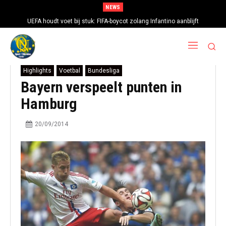
NEWS
UEFA houdt voet bij stuk: FIFA-boycot zolang Infantino aanblijft
Highlights
Voetbal
Bundesliga
Bayern verspeelt punten in
Hamburg
20/09/2014