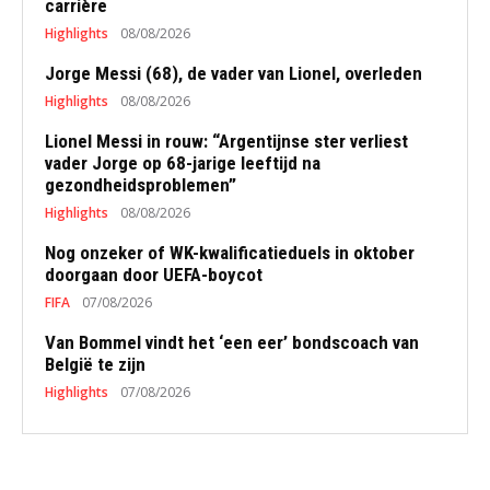
carrière
Highlights
08/08/2026
Jorge Messi (68), de vader van Lionel, overleden
Highlights
08/08/2026
Lionel Messi in rouw: “Argentijnse ster verliest
vader Jorge op 68-jarige leeftijd na
gezondheidsproblemen”
Highlights
08/08/2026
Nog onzeker of WK-kwalificatieduels in oktober
doorgaan door UEFA-boycot
FIFA
07/08/2026
Van Bommel vindt het ‘een eer’ bondscoach van
België te zijn
Highlights
07/08/2026