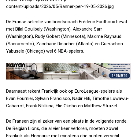
content/uploads/2026/05/Banner-per-19-05-2026.jpg
De Franse selectie van bondscoach Frédéric Fauthoux bevat
met Bilal Coulibaly (Washington), Alexandre Sarr
(Washington), Rudy Gobert (Minnesota), Maxime Raynaud
(Sacramento), Zaccharie Risacher (Atlanta) en Guerschon
Yabusele (Chicago) wel 6 NBA-spelers.
Daarnaast rekent Frankrijk ook op EuroLeague-spelers als
Evan Fournier, Sylvain Francisco, Nadir Hifi, Timothé Luwawu-
Cabarrot, Frank Ntilikina, Elie Okobo en Matthew Strazel.
De Fransen zijn al zeker van een plaats in de volgende ronde.
De Belgian Lions, die al vier keer verloren, moeten zowel
Frankrijk als Hongarije met minstens drie punten verschil