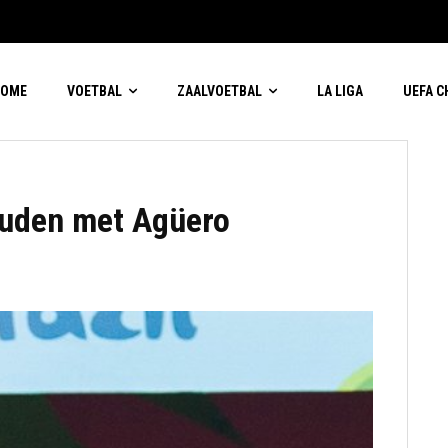
HOME
VOETBAL
ZAALVOETBAL
LA LIGA
UEFA 
ouden met Agüero