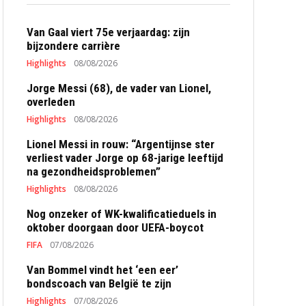
Van Gaal viert 75e verjaardag: zijn
bijzondere carrière
Highlights
08/08/2026
Jorge Messi (68), de vader van Lionel,
overleden
Highlights
08/08/2026
Lionel Messi in rouw: “Argentijnse ster
verliest vader Jorge op 68-jarige leeftijd
na gezondheidsproblemen”
Highlights
08/08/2026
Nog onzeker of WK-kwalificatieduels in
oktober doorgaan door UEFA-boycot
FIFA
07/08/2026
Van Bommel vindt het ‘een eer’
bondscoach van België te zijn
Highlights
07/08/2026