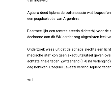
trainingsveld.
Agüero deed tijdens de oefensessie wat loopoefen
een jeugdselectie van Argentinië.
Daarmee lijkt een rentree steeds dichterbij voor de 
deelname aan dit WK eerder nog uitgesloten leek v
Onderzoek wees uit dat de schade slechts een lich
medische staf kon geen exact uitsluitsel geven ove
achtste finale tegen Zwitserland (1-0 na verlenging
dag bekeken. Ezequiel Lavezzi verving Agüero tegen
vi.nl