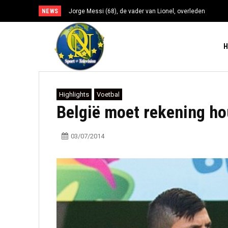
NEWS
Jorge Messi (68), de vader van Lionel, overleden
Highlights
Voetbal
België moet rekening h
03/07/2014