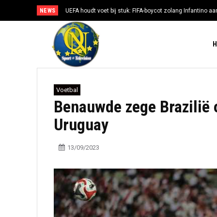
NEWS
UEFA houdt voet bij stuk: FIFA-boycot zolang Infantino aan
Voetbal
Benauwde zege Brazilië 
Uruguay
13/09/2023