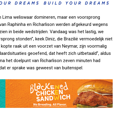
in Lima weliswaar domineren, maar een voorsprong
en van Raphinha en Richarlison werden afgekeurd wegens
 zien in beide wedstrijden. Vandaag was het lastig, we
prong stonden”, keek Diniz, die Brazilië vermoedelijk niet
 kopte raak uit een voorzet van Neymar, zijn voormalig
ardsituaties geoefend, dat heeft zich uitbetaald”, aldus
t na het doelpunt van Richarlison zeven minuten had
dat er sprake was geweest van buitenspel.