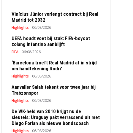
Vinícius Júnior verlengt contract bij Real
Madrid tot 2032
Highlights
06/08/2026
UEFA houdt voet bij stuk: FIFA-boycot
zolang Infantino aanblijft
FIFA
06/08/2026
‘Barcelona troeft Real Madrid af in strijd
om handtekening Rodri’
Highlights
06/08/2026
Aanvaller Salah tekent voor twee jaar bij
Trabzonspor
Highlights
06/08/2026
De WK-held van 2010 krijgt nu de
sleutels: Uruguay pakt verrassend uit met
Diego Forlan als nieuwe bondscoach
Highlights
06/08/2026