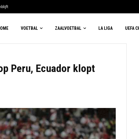
blijft
HOME
VOETBAL
ZAALVOETBAL
LA LIGA
UEFA 
op Peru, Ecuador klopt