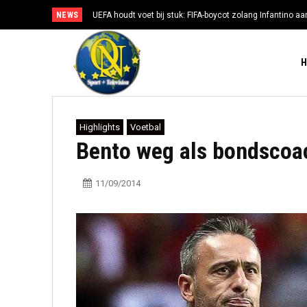
NEWS
UEFA houdt voet bij stuk: FIFA-boycot zolang Infantino aan
Highlights
Voetbal
Bento weg als bondscoa
11/09/2014