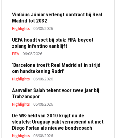
Vinícius Júnior verlengt contract bij Real
Madrid tot 2032
Highlights
06/08/2026
UEFA houdt voet bij stuk: FIFA-boycot
zolang Infantino aanblijft
FIFA
06/08/2026
‘Barcelona troeft Real Madrid af in strijd
om handtekening Rodri’
Highlights
06/08/2026
Aanvaller Salah tekent voor twee jaar bij
Trabzonspor
Highlights
06/08/2026
De WK-held van 2010 krijgt nu de
sleutels: Uruguay pakt verrassend uit met
Diego Forlan als nieuwe bondscoach
Highlights
06/08/2026