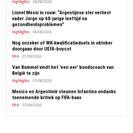
Highlights
08/08/2026
Lionel Messi in rouw: “Argentijnse ster verliest
vader Jorge op 68-jarige leeftijd na
gezondheidsproblemen”
Highlights
08/08/2026
Nog onzeker of WK-kwalificatieduels in oktober
doorgaan door UEFA-boycot
FIFA
07/08/2026
Van Bommel vindt het ‘een eer’ bondscoach van
België te zijn
Highlights
07/08/2026
Mexico en Argentinië steunen Infantino ondanks
toenemende kritiek op FIFA-baas
FIFA
07/08/2026