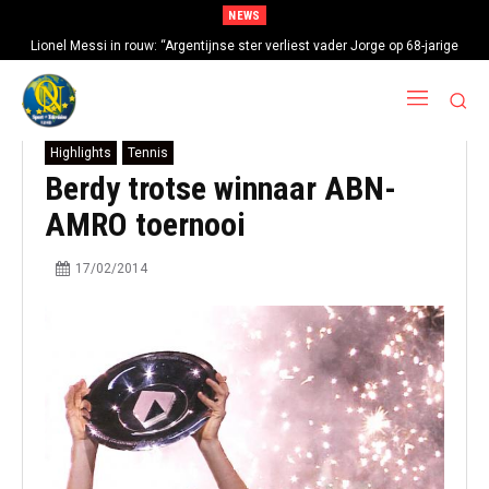
NEWS
Lionel Messi in rouw: “Argentijnse ster verliest vader Jorge op 68-jarige
leeftijd na gezondheidsproblemen”
Highlights
Tennis
Berdy trotse winnaar ABN-
AMRO toernooi
17/02/2014