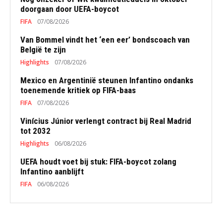
doorgaan door UEFA-boycot
FIFA
07/08/2026
Van Bommel vindt het ‘een eer’ bondscoach van
België te zijn
Highlights
07/08/2026
Mexico en Argentinië steunen Infantino ondanks
toenemende kritiek op FIFA-baas
FIFA
07/08/2026
Vinícius Júnior verlengt contract bij Real Madrid
tot 2032
Highlights
06/08/2026
UEFA houdt voet bij stuk: FIFA-boycot zolang
Infantino aanblijft
FIFA
06/08/2026