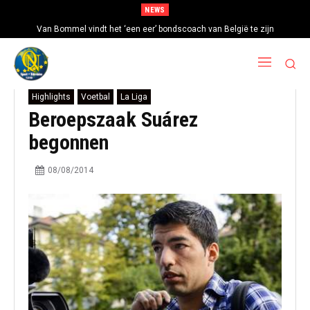
NEWS
Van Bommel vindt het ‘een eer’ bondscoach van België te zijn
Highlights
Voetbal
La Liga
Beroepszaak Suárez
begonnen
08/08/2014