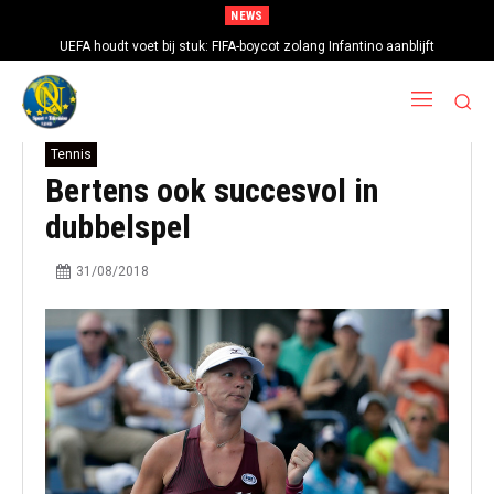
NEWS
UEFA houdt voet bij stuk: FIFA-boycot zolang Infantino aanblijft
Tennis
Bertens ook succesvol in
dubbelspel
31/08/2018