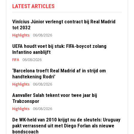
LATEST ARTICLES
Vinícius Júnior verlengt contract bij Real Madrid
tot 2032
Highlights
06/08/2026
UEFA houdt voet bij stuk: FIFA-boycot zolang
Infantino aanblijft
FIFA
06/08/2026
‘Barcelona troeft Real Madrid af in strijd om
handtekening Rodri’
Highlights
06/08/2026
Aanvaller Salah tekent voor twee jaar bij
Trabzonspor
Highlights
06/08/2026
De WK-held van 2010 krijgt nu de sleutels: Uruguay
pakt verrassend uit met Diego Forlan als nieuwe
bondscoach