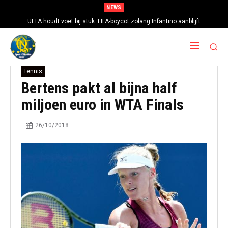
NEWS
UEFA houdt voet bij stuk: FIFA-boycot zolang Infantino aanblijft
Tennis
Bertens pakt al bijna half
miljoen euro in WTA Finals
26/10/2018