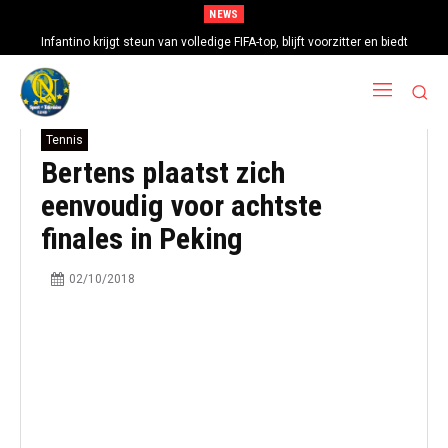
NEWS
Infantino krijgt steun van volledige FIFA-top, blijft voorzitter en biedt
excuses aan
Tennis
Bertens plaatst zich
eenvoudig voor achtste
finales in Peking
02/10/2018