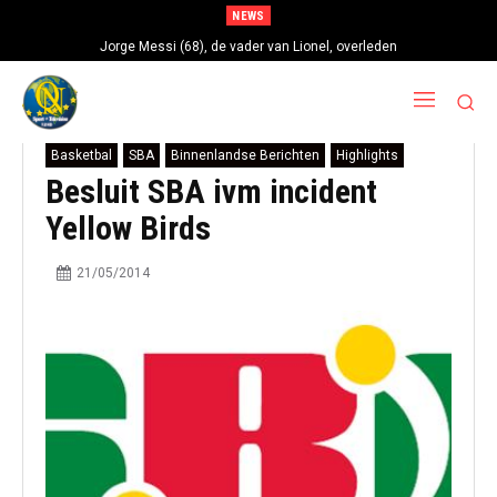
NEWS
Jorge Messi (68), de vader van Lionel, overleden
Basketbal
SBA
Binnenlandse Berichten
Highlights
Besluit SBA ivm incident
Yellow Birds
21/05/2014