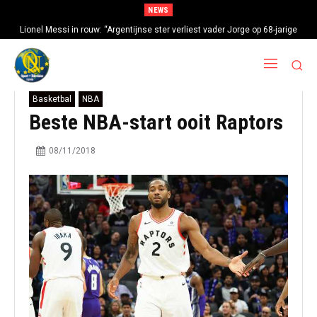
NEWS
Lionel Messi in rouw: “Argentijnse ster verliest vader Jorge op 68-jarige
leeftijd na gezondheidsproblemen”
Basketbal
NBA
Beste NBA-start ooit Raptors
08/11/2018