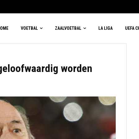
HOME
VOETBAL
ZAALVOETBAL
LA LIGA
UEFA 
 geloofwaardig worden