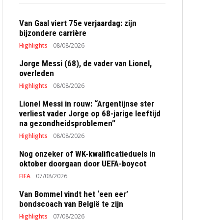
Van Gaal viert 75e verjaardag: zijn
bijzondere carrière
Highlights
08/08/2026
Jorge Messi (68), de vader van Lionel,
overleden
Highlights
08/08/2026
Lionel Messi in rouw: “Argentijnse ster
verliest vader Jorge op 68-jarige leeftijd
na gezondheidsproblemen”
Highlights
08/08/2026
Nog onzeker of WK-kwalificatieduels in
oktober doorgaan door UEFA-boycot
FIFA
07/08/2026
Van Bommel vindt het ‘een eer’
bondscoach van België te zijn
Highlights
07/08/2026