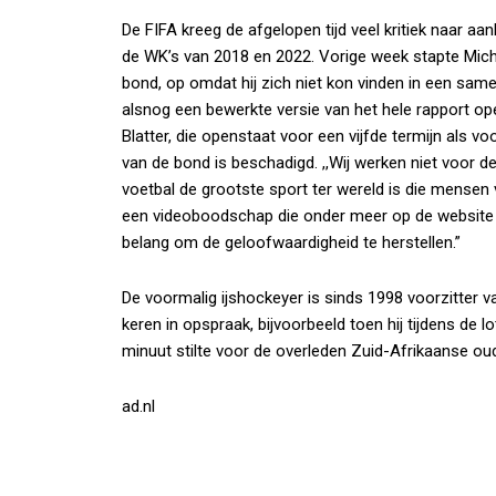
De FIFA kreeg de afgelopen tijd veel kritiek naar aa
de WK’s van 2018 en 2022. Vorige week stapte Mich
bond, op omdat hij zich niet kon vinden in een sam
alsnog een bewerkte versie van het hele rapport o
Blatter, die openstaat voor een vijfde termijn als vo
van de bond is beschadigd. ,,Wij werken niet voor de
voetbal de grootste sport ter wereld is die mensen v
een videoboodschap die onder meer op de website va
belang om de geloofwaardigheid te herstellen.”
De voormalig ijshockeyer is sinds 1998 voorzitter v
keren in opspraak, bijvoorbeeld toen hij tijdens de
minuut stilte voor de overleden Zuid-Afrikaanse ou
ad.nl