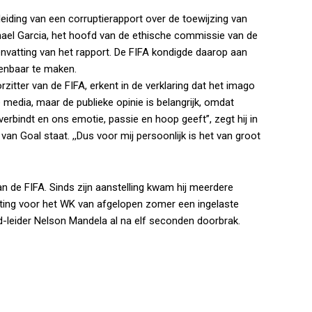
nleiding van een corruptierapport over de toewijzing van
ael Garcia, het hoofd van de ethische commissie van de
envatting van het rapport. De FIFA kondigde daarop aan
penbaar te maken.
orzitter van de FIFA, erkent in de verklaring dat het imago
 media, maar de publieke opinie is belangrijk, omdat
erbindt en ons emotie, passie en hoop geeft”, zegt hij in
n Goal staat. ,,Dus voor mij persoonlijk is het van groot
an de FIFA. Sinds zijn aanstelling kwam hij meerdere
 loting voor het WK van afgelopen zomer een ingelaste
d-leider Nelson Mandela al na elf seconden doorbrak.