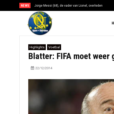
NEWS
Jorge Messi (68), de vader van Lionel, overleden
Highlights
Voetbal
Blatter: FIFA moet weer
22/12/2014