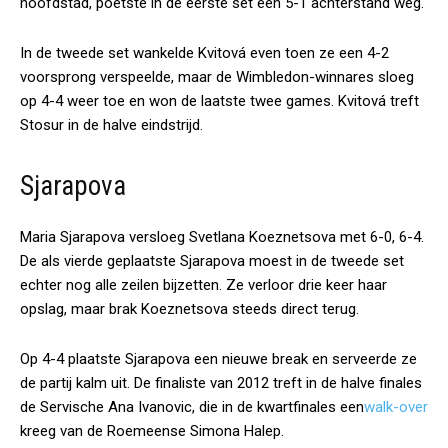
hoofdstad, poetste in de eerste set een 5-1 achterstand weg.
In de tweede set wankelde Kvitová even toen ze een 4-2
voorsprong verspeelde, maar de Wimbledon-winnares sloeg
op 4-4 weer toe en won de laatste twee games. Kvitová treft
Stosur in de halve eindstrijd.
Sjarapova
Maria Sjarapova versloeg Svetlana Koeznetsova met 6-0, 6-4.
De als vierde geplaatste Sjarapova moest in de tweede set
echter nog alle zeilen bijzetten. Ze verloor drie keer haar
opslag, maar brak Koeznetsova steeds direct terug.
Op 4-4 plaatste Sjarapova een nieuwe break en serveerde ze
de partij kalm uit. De finaliste van 2012 treft in de halve finales
de Servische Ana Ivanovic, die in de kwartfinales een
walk-over
kreeg van de Roemeense Simona Halep.