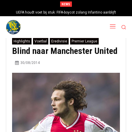
NEWS
UEFA houdt voet bij stuk: FIFA-boycot zolang Infantino aanblijft
Highlights
Voetbal
Eredivisie
Premier League
Blind naar Manchester United
30/08/2014