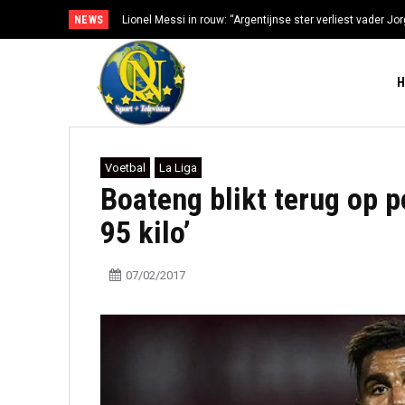
NEWS
Lionel Messi in rouw: “Argentijnse ster verliest vader Jorg
gezondheidsproblemen”
Voetbal
La Liga
Boateng blikt terug op p
95 kilo’
07/02/2017