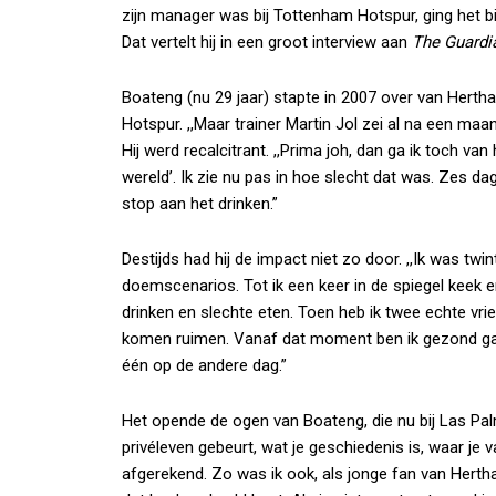
zijn manager was bij Tottenham Hotspur, ging het 
Dat vertelt hij in een groot interview aan
The Guardi
Boateng (nu 29 jaar) stapte in 2007 over van Hertha
Hotspur. ,,Maar trainer Martin Jol zei al na een maan
Hij werd recalcitrant. ,,Prima joh, dan ga ik toch va
wereld’. Ik zie nu pas in hoe slecht dat was. Zes da
stop aan het drinken.”
Destijds had hij de impact niet zo door. ,,Ik was twi
doemscenarios. Tot ik een keer in de spiegel keek en
drinken en slechte eten. Toen heb ik twee echte vrie
komen ruimen. Vanaf dat moment ben ik gezond ga
één op de andere dag.”
Het opende de ogen van Boateng, die nu bij Las Palma
privéleven gebeurt, wat je geschiedenis is, waar je v
afgerekend. Zo was ik ook, als jonge fan van Her