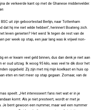
bijna de verkeerde kant op met de Ghanese middenvelder.
an
.
 BSC uit zijn geboortestad Berlijn, naar Tottenham
d dat hij me niet wilde hebben”, herinnert Boateng zich.
n het leven genieten? Het werd ‘ik tegen de rest van de
gen per week op stap, een jaar lang was ik vrijwel non-
ntig en er kwam veel geld binnen, dus dan denk je niet aan
 er oud uitzag. Ik woog 95 kilo, was veel te dik door het
nden opgebeld. Zij zijn met mij mijn koelkast en huis op
an eten en niet meer op stap gegaan. Zomaar, van de
s speelt. ,,Het interesseert fans niet wat er in je
andaan komt. Als je niet presteert, wordt er met je
tha. Je bent gewoon een nummer, maar wel een nummer