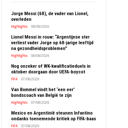
Jorge Messi (68), de vader van Lionel,
overleden
Highlights
08/08/2026
Lionel Messi in rouw: “Argentijnse ster
verliest vader Jorge op 68-jarige leeftijd
na gezondheidsproblemen”
Highlights
08/08/2026
Nog onzeker of WK-kwalificatieduels in
oktober doorgaan door UEFA-boycot
FIFA
07/08/2026
Van Bommel vindt het ‘een eer’
bondscoach van België te zijn
Highlights
07/08/2026
Mexico en Argentinië steunen Infantino
ondanks toenemende kritiek op FIFA-baas
FIFA
07/08/2026