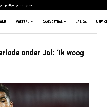
e op 68-jarige leeftijd na
HOME
VOETBAL
ZAALVOETBAL
LA LIGA
UEFA 
eriode onder Jol: ‘Ik woog