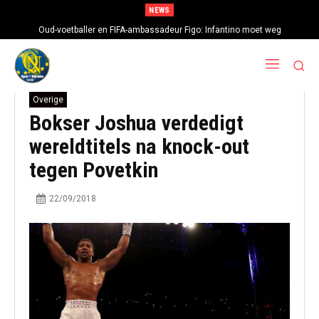
NEWS
Oud-voetballer en FIFA-ambassadeur Figo: Infantino moet weg
Overige
Bokser Joshua verdedigt
wereldtitels na knock-out
tegen Povetkin
22/09/2018