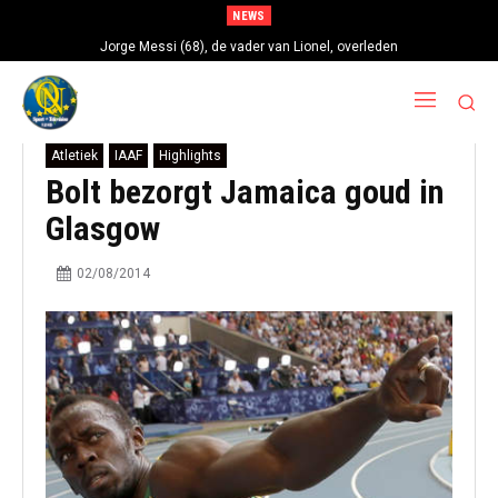
NEWS
Jorge Messi (68), de vader van Lionel, overleden
Atletiek
IAAF
Highlights
Bolt bezorgt Jamaica goud in
Glasgow
02/08/2014