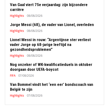
Van Gaal viert 75e verjaardag: zijn bijzondere
carrière
Highlights
08/08/2026
Jorge Messi (68), de vader van Lionel, overleden
Highlights
08/08/2026
Lionel Messi in rouw: “Argentijnse ster verliest
vader Jorge op 68-jarige leeftijd na
gezondheidsproblemen”
Highlights
08/08/2026
Nog onzeker of WK-kwalificatieduels in oktober
doorgaan door UEFA-boycot
FIFA
07/08/2026
Van Bommel vindt het ‘een eer’ bondscoach van
België te zijn
Highlights
07/08/2026