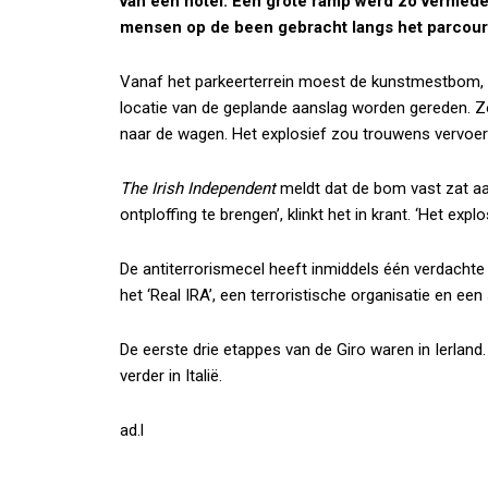
van een hotel. Een grote ramp werd zo vermed
mensen op de been gebracht langs het parcour
Vanaf het parkeerterrein moest de kunstmestbom, vo
locatie van de geplande aanslag worden gereden. Zov
naar de wagen. Het explosief zou trouwens vervoerd
The Irish Independent
meldt dat de bom vast zat aa
ontploffing te brengen’, klinkt het in krant. ‘Het e
De antiterrorismecel heeft inmiddels één verdach
het ‘Real IRA’, een terroristische organisatie en een
De eerste drie etappes van de Giro waren in Ierlan
verder in Italië.
ad.l