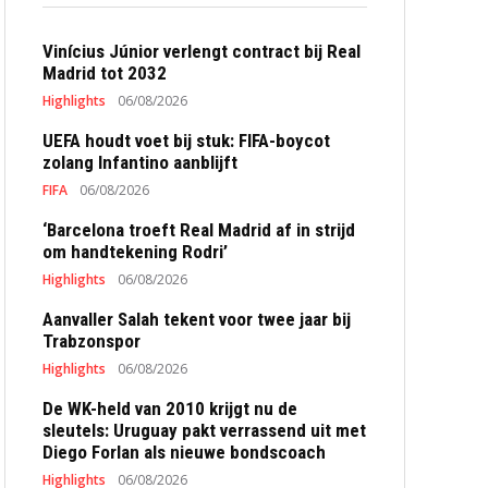
Vinícius Júnior verlengt contract bij Real
Madrid tot 2032
Highlights
06/08/2026
UEFA houdt voet bij stuk: FIFA-boycot
zolang Infantino aanblijft
FIFA
06/08/2026
‘Barcelona troeft Real Madrid af in strijd
om handtekening Rodri’
Highlights
06/08/2026
Aanvaller Salah tekent voor twee jaar bij
Trabzonspor
Highlights
06/08/2026
De WK-held van 2010 krijgt nu de
sleutels: Uruguay pakt verrassend uit met
Diego Forlan als nieuwe bondscoach
Highlights
06/08/2026