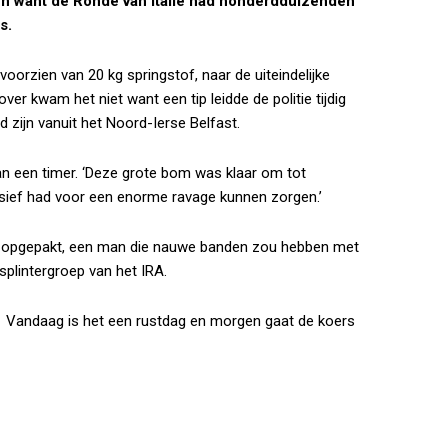
en want de Ronde van Italië had honderdduizenden
s.
orzien van 20 kg springstof, naar de uiteindelijke
er kwam het niet want een tip leidde de politie tijdig
 zijn vanuit het Noord-Ierse Belfast.
n een timer. ‘Deze grote bom was klaar om tot
xplosief had voor een enorme ravage kunnen zorgen.’
te opgepakt, een man die nauwe banden zou hebben met
 splintergroep van het IRA.
d. Vandaag is het een rustdag en morgen gaat de koers