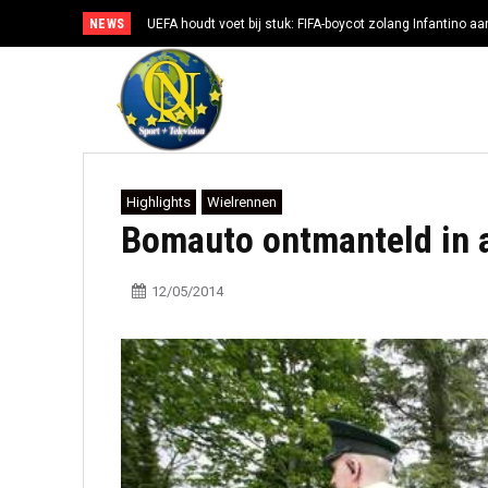
NEWS
UEFA houdt voet bij stuk: FIFA-boycot zolang Infantino aan
Highlights
Wielrennen
Bomauto ontmanteld in 
12/05/2014