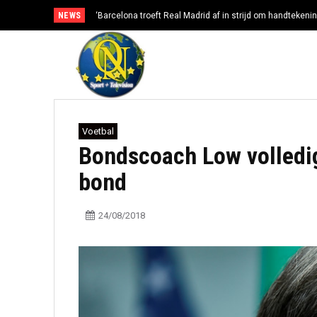
NEWS
‘Barcelona troeft Real Madrid af in strijd om handtekenin
Voetbal
Bondscoach Low volledi
bond
24/08/2018