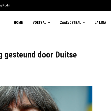
g Rodri’
HOME
VOETBAL
ZAALVOETBAL
LA LIGA
g gesteund door Duitse