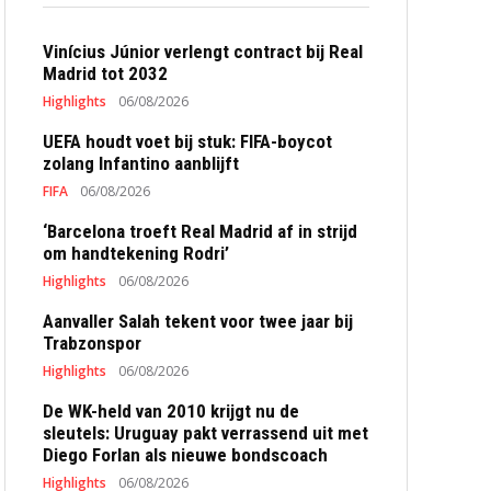
Vinícius Júnior verlengt contract bij Real
Madrid tot 2032
Highlights
06/08/2026
UEFA houdt voet bij stuk: FIFA-boycot
zolang Infantino aanblijft
FIFA
06/08/2026
‘Barcelona troeft Real Madrid af in strijd
om handtekening Rodri’
Highlights
06/08/2026
Aanvaller Salah tekent voor twee jaar bij
Trabzonspor
Highlights
06/08/2026
De WK-held van 2010 krijgt nu de
sleutels: Uruguay pakt verrassend uit met
Diego Forlan als nieuwe bondscoach
Highlights
06/08/2026