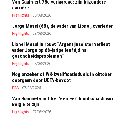
Van Gaal viert 75e verjaardag: zijn bijzondere
carrière
Highlights
08/08/2026
Jorge Messi (68), de vader van Lionel, overleden
Highlights
08/08/2026
Lionel Messi in rouw: “Argentijnse ster verliest
vader Jorge op 68-jarige leeftijd na
gezondheidsproblemen”
Highlights
08/08/2026
Nog onzeker of WK-kwalificatieduels in oktober
doorgaan door UEFA-boycot
FIFA
07/08/2026
Van Bommel vindt het ‘een eer’ bondscoach van
België te zijn
Highlights
07/08/2026