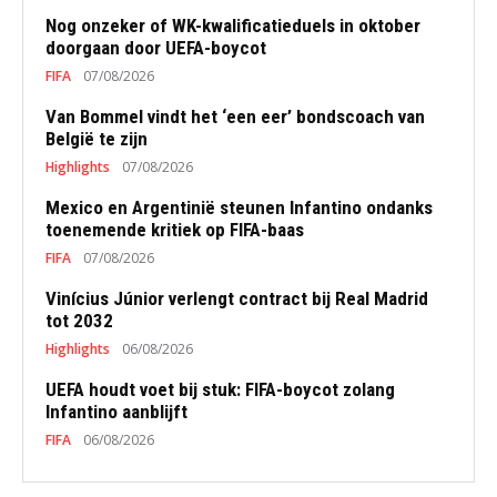
Nog onzeker of WK-kwalificatieduels in oktober
doorgaan door UEFA-boycot
FIFA
07/08/2026
Van Bommel vindt het ‘een eer’ bondscoach van
België te zijn
Highlights
07/08/2026
Mexico en Argentinië steunen Infantino ondanks
toenemende kritiek op FIFA-baas
FIFA
07/08/2026
Vinícius Júnior verlengt contract bij Real Madrid
tot 2032
Highlights
06/08/2026
UEFA houdt voet bij stuk: FIFA-boycot zolang
Infantino aanblijft
FIFA
06/08/2026