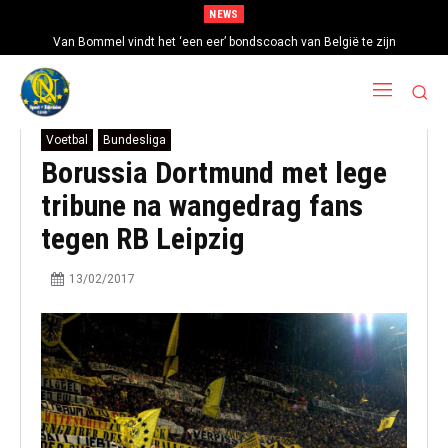
NEWS
Van Bommel vindt het ‘een eer’ bondscoach van België te zijn
Voetbal
Bundesliga
Borussia Dortmund met lege
tribune na wangedrag fans
tegen RB Leipzig
13/02/2017