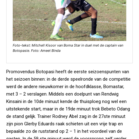
Foto-tekst: Mitchell Kisoor van Boma Star in duel met de captain van
Botopasie. Foto: Ameet Binda
Promovendus Botopasi heeft de eerste seizoenspunten van
het seizoen binnen: in de derde speelronde van de competitie
werd de andere nieuwkomer in de hoofdklasse, Bomastar,
met 3 – 2 verslagen. Middels een doelpunt van Rendwig
Kinsaini in de 10de minuut kende de thuisploeg nog wel een
uitstekende start, maar in de 19de minuut trok Bebeto Odang
de stand gelijk. Trainer Rodney Abel zag in de 27ste minuut
zijn pion Glerby Eduards raak schieten uit een vrije trap en
bepaalde zo de ruststand op 2 – 1 in het voordeel van de
gasten. In de 59 ste minuut werd de voorsprong zelf verder