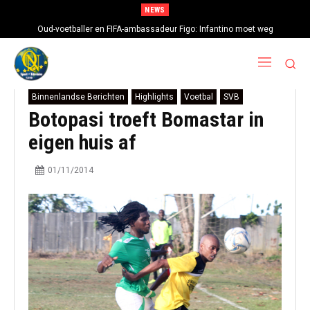
NEWS
Oud-voetballer en FIFA-ambassadeur Figo: Infantino moet weg
Binnenlandse Berichten
Highlights
Voetbal
SVB
Botopasi troeft Bomastar in
eigen huis af
01/11/2014