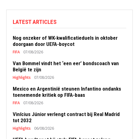
LATEST ARTICLES
Nog onzeker of WK-kwalificatieduels in oktober
doorgaan door UEFA-boycot
FIFA
07/08/2026
Van Bommel vindt het ‘een eer’ bondscoach van
België te zijn
Highlights
07/08/2026
Mexico en Argentinië steunen Infantino ondanks
toenemende kritiek op FIFA-baas
FIFA
07/08/2026
Vinícius Júnior verlengt contract bij Real Madrid
tot 2032
Highlights
06/08/2026