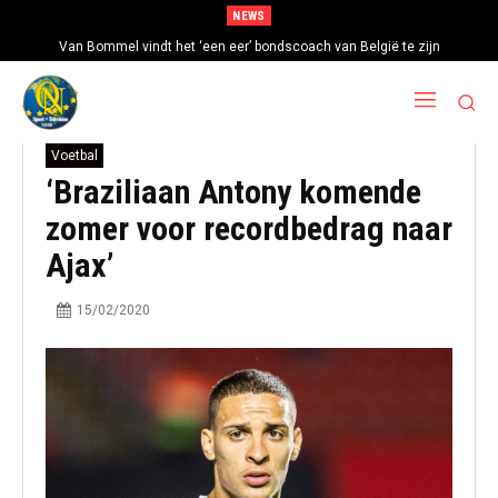
NEWS
Van Bommel vindt het ‘een eer’ bondscoach van België te zijn
Voetbal
‘Braziliaan Antony komende
zomer voor recordbedrag naar
Ajax’
15/02/2020