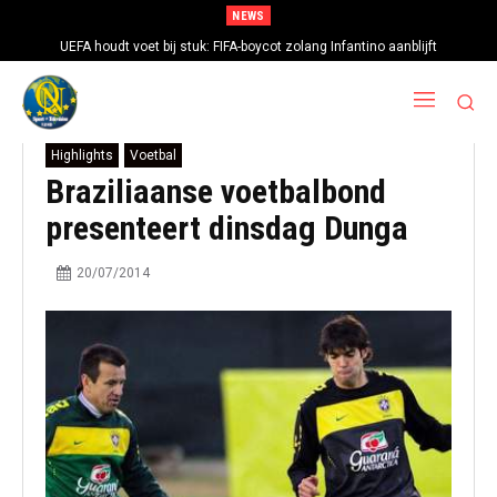
NEWS
UEFA houdt voet bij stuk: FIFA-boycot zolang Infantino aanblijft
Highlights
Voetbal
Braziliaanse voetbalbond
presenteert dinsdag Dunga
20/07/2014