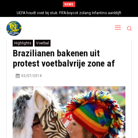
NEWS
UEFA houdt voet bij stuk: FIFA-boycot zolang Infantino aanblijft
Highlights
Voetbal
Brazilianen bakenen uit
protest voetbalvrije zone af
02/07/2014