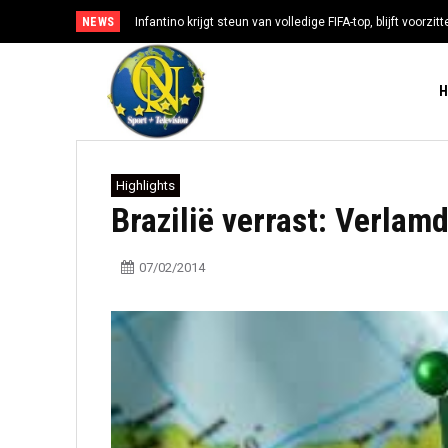
NEWS
Infantino krijgt steun van volledige FIFA-top, blijft voorzi
Highlights
Brazilië verrast: Verlam
07/02/2014