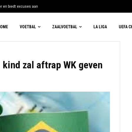
tter en biedt excuses aan
HOME
VOETBAL
ZAALVOETBAL
LA LIGA
UEFA 
d kind zal aftrap WK geven