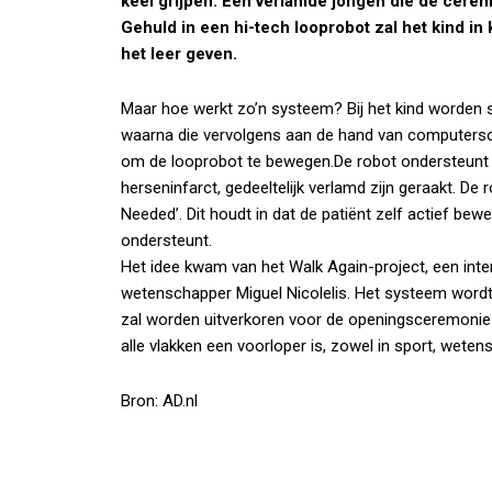
keel grijpen. Een verlamde jongen die de ceremon
Gehuld in een hi-tech looprobot zal het kind in 
het leer geven.
Maar hoe werkt zo’n systeem? Bij het kind worden
waarna die vervolgens aan de hand van computer
om de looprobot te bewegen.De robot ondersteunt 
herseninfarct, gedeeltelijk verlamd zijn geraakt. De
Needed’. Dit houdt in dat de patiënt zelf actief bew
ondersteunt.
Het idee kwam van het Walk Again-project, een inte
wetenschapper Miguel Nicolelis. Het systeem wordt
zal worden uitverkoren voor de openingsceremonie i
alle vlakken een voorloper is, zowel in sport, wetens
Bron: AD.nl