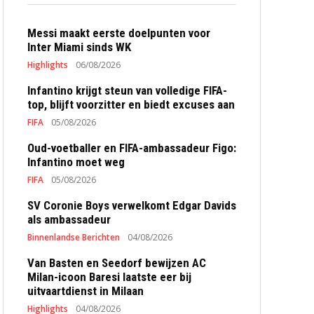
Messi maakt eerste doelpunten voor
Inter Miami sinds WK
Highlights
06/08/2026
Infantino krijgt steun van volledige FIFA-
top, blijft voorzitter en biedt excuses aan
FIFA
05/08/2026
Oud-voetballer en FIFA-ambassadeur Figo:
Infantino moet weg
FIFA
05/08/2026
SV Coronie Boys verwelkomt Edgar Davids
als ambassadeur
Binnenlandse Berichten
04/08/2026
Van Basten en Seedorf bewijzen AC
Milan-icoon Baresi laatste eer bij
uitvaartdienst in Milaan
Highlights
04/08/2026