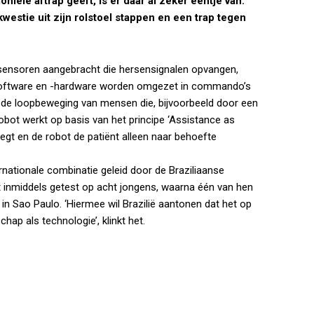
iële aftrap geeft, is er daar al zeker eentje van.
kwestie uit zijn rolstoel stappen en een trap tegen
 sensoren aangebracht die hersensignalen opvangen,
software en -hardware worden omgezet in commando’s
de loopbeweging van mensen die, bijvoorbeeld door een
 robot werkt op basis van het principe ‘Assistance as
eegt en de robot de patiënt alleen naar behoefte
rnationale combinatie geleid door de Braziliaanse
 inmiddels getest op acht jongens, waarna één van hen
n Sao Paulo. ‘Hiermee wil Brazilië aantonen dat het op
chap als technologie’, klinkt het.