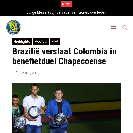
NEWS
Jorge Messi (68), de vader van Lionel, overleden
Highlights
Voetbal
FIFA
Brazilië verslaat Colombia in
benefietduel Chapecoense
26/01/2017