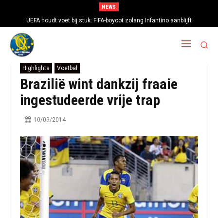
NEWS
UEFA houdt voet bij stuk: FIFA-boycot zolang Infantino aanblijft
Highlights
Voetbal
Brazilië wint dankzij fraaie
ingestudeerde vrije trap
10/09/2014