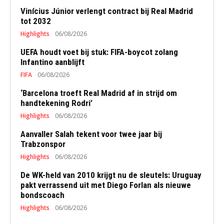
Vinícius Júnior verlengt contract bij Real Madrid
tot 2032
Highlights
06/08/2026
UEFA houdt voet bij stuk: FIFA-boycot zolang
Infantino aanblijft
FIFA
06/08/2026
‘Barcelona troeft Real Madrid af in strijd om
handtekening Rodri’
Highlights
06/08/2026
Aanvaller Salah tekent voor twee jaar bij
Trabzonspor
Highlights
06/08/2026
De WK-held van 2010 krijgt nu de sleutels: Uruguay
pakt verrassend uit met Diego Forlan als nieuwe
bondscoach
Highlights
06/08/2026