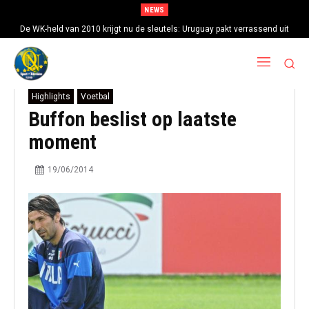
NEWS
De WK-held van 2010 krijgt nu de sleutels: Uruguay pakt verrassend uit
met Diego Forlan als nieuwe bondscoach
Highlights
Voetbal
Buffon beslist op laatste
moment
19/06/2014