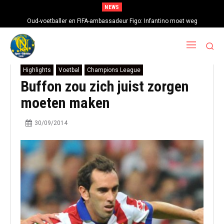
NEWS
Oud-voetballer en FIFA-ambassadeur Figo: Infantino moet weg
Highlights
Voetbal
Champions League
Buffon zou zich juist zorgen
moeten maken
30/09/2014