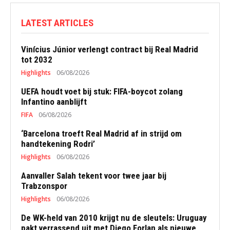
LATEST ARTICLES
Vinícius Júnior verlengt contract bij Real Madrid
tot 2032
Highlights
06/08/2026
UEFA houdt voet bij stuk: FIFA-boycot zolang
Infantino aanblijft
FIFA
06/08/2026
‘Barcelona troeft Real Madrid af in strijd om
handtekening Rodri’
Highlights
06/08/2026
Aanvaller Salah tekent voor twee jaar bij
Trabzonspor
Highlights
06/08/2026
De WK-held van 2010 krijgt nu de sleutels: Uruguay
pakt verrassend uit met Diego Forlan als nieuwe