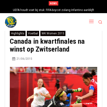
NEWS
UEFA houdt voet bij stuk: FIFA-boycot zolang Infantino aanblijft
Highlights
Voetbal
WK Women 2015
Canada in kwartfinales na
winst op Zwitserland
21/06/2015