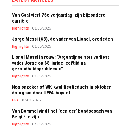
Van Gaal viert 75e verjaardag: zijn bijzondere
carrière
Highlights
08/08/2026
Jorge Messi (68), de vader van Lionel, overleden
Highlights
08/08/2026
Lionel Messi in rouw: “Argentijnse ster verliest
vader Jorge op 68-jarige leeftijd na
gezondheidsproblemen”
Highlights
08/08/2026
Nog onzeker of WK-kwalificatieduels in oktober
doorgaan door UEFA-boycot
FIFA
07/08/2026
Van Bommel vindt het ‘een eer’ bondscoach van
België te zijn
Highlights
07/08/2026