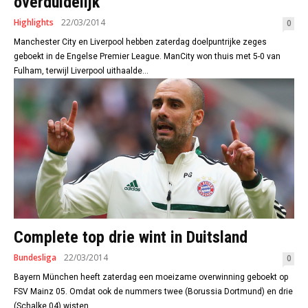
overduidelijk
Highlights
22/03/2014
0
Manchester City en Liverpool hebben zaterdag doelpuntrijke zeges
geboekt in de Engelse Premier League. ManCity won thuis met 5-0 van
Fulham, terwijl Liverpool uithaalde...
Complete top drie wint in Duitsland
Bundesliga
22/03/2014
0
Bayern München heeft zaterdag een moeizame overwinning geboekt op
FSV Mainz 05. Omdat ook de nummers twee (Borussia Dortmund) en drie
(Schalke 04) wisten...