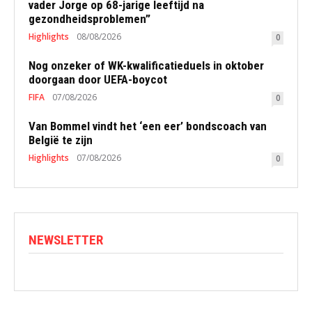
vader Jorge op 68-jarige leeftijd na
gezondheidsproblemen”
Highlights
08/08/2026
0
Nog onzeker of WK-kwalificatieduels in oktober
doorgaan door UEFA-boycot
FIFA
07/08/2026
0
Van Bommel vindt het ‘een eer’ bondscoach van
België te zijn
Highlights
07/08/2026
0
NEWSLETTER