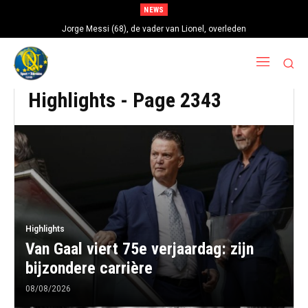
NEWS
Lionel Messi in rouw: “Argentijnse ster verliest vader Jorge op 68-jarige
Jorge Messi (68), de vader van Lionel, overleden
leeftijd na gezondheidsproblemen”
Highlights
- Page 2343
Highlights
Van Gaal viert 75e verjaardag: zijn
bijzondere carrière
08/08/2026