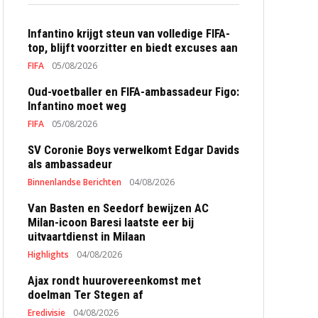
Infantino krijgt steun van volledige FIFA-
top, blijft voorzitter en biedt excuses aan
FIFA
05/08/2026
Oud-voetballer en FIFA-ambassadeur Figo:
Infantino moet weg
FIFA
05/08/2026
SV Coronie Boys verwelkomt Edgar Davids
als ambassadeur
Binnenlandse Berichten
04/08/2026
Van Basten en Seedorf bewijzen AC
Milan-icoon Baresi laatste eer bij
uitvaartdienst in Milaan
Highlights
04/08/2026
Ajax rondt huurovereenkomst met
doelman Ter Stegen af
Eredivisie
04/08/2026