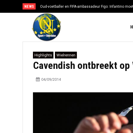
NEWS
Oud-voetballer en FIFA-ambassadeur Figo: Infantino moe
Highlights
Wielrennen
Cavendish ontbreekt op
04/09/2014