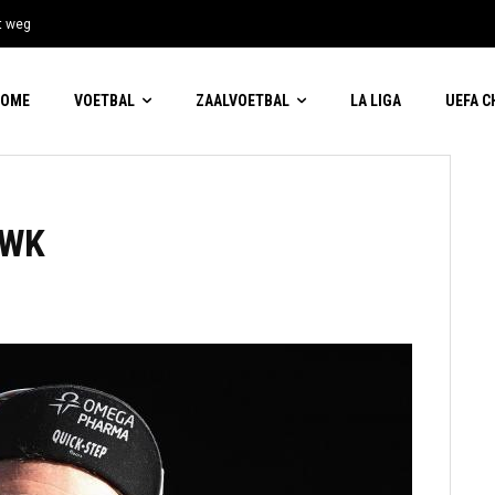
t weg
HOME
VOETBAL
ZAALVOETBAL
LA LIGA
UEFA 
 WK