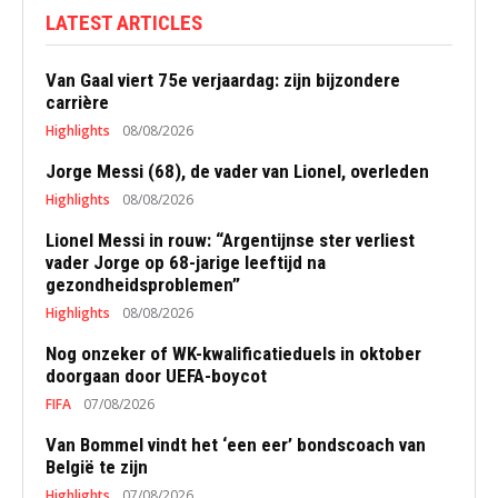
LATEST ARTICLES
Van Gaal viert 75e verjaardag: zijn bijzondere
carrière
Highlights
08/08/2026
Jorge Messi (68), de vader van Lionel, overleden
Highlights
08/08/2026
Lionel Messi in rouw: “Argentijnse ster verliest
vader Jorge op 68-jarige leeftijd na
gezondheidsproblemen”
Highlights
08/08/2026
Nog onzeker of WK-kwalificatieduels in oktober
doorgaan door UEFA-boycot
FIFA
07/08/2026
Van Bommel vindt het ‘een eer’ bondscoach van
België te zijn
Highlights
07/08/2026