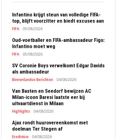
Infantino krijgt steun van volledige FIFA-
top, blijft voorzitter en biedt excuses aan
FIFA
05/08/2026
Oud-voetballer en FIFA-ambassadeur Figo:
Infantino moet weg
FIFA
05/08/2026
SV Coronie Boys verwelkomt Edgar Davids
als ambassadeur
Binnenlandse Berichten
04/08/2026
Van Basten en Seedorf bewijzen AC
Milan-icoon Baresi laatste eer bij
uitvaartdienst in Milaan
Highlights
04/08/2026
Ajax rondt huurovereenkomst met
doelman Ter Stegen af
Eredivisie
04/08/2026