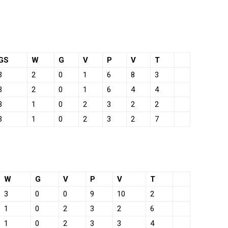
GS
W
G
V
P
V
T
3
2
0
1
6
8
3
3
2
0
1
6
4
4
3
1
0
2
3
2
2
3
1
0
2
3
2
7
W
G
V
P
V
T
3
0
0
9
10
2
1
0
2
3
2
6
1
0
2
3
3
4