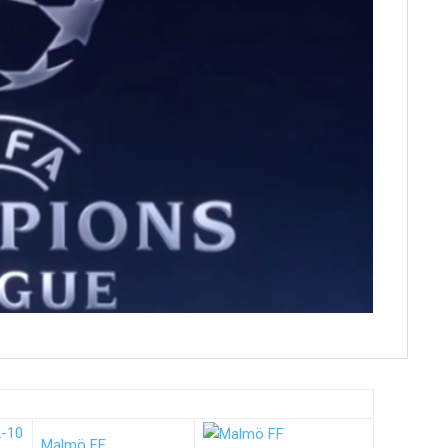
2-10
Malmö FF