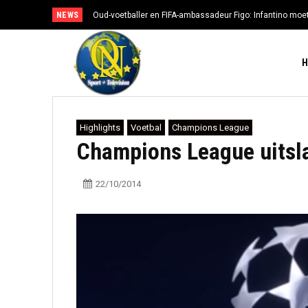
NEWS
Oud-voetballer en FIFA-ambassadeur Figo: Infantino moe
Highlights
Voetbal
Champions League
Champions League uitsl
22/10/2014