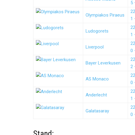
5 
2
Olympiakos Piraeus
1 
2
Ludogorets
1 
2
Liverpool
0 
2
Bayer Leverkusen
2 
2
AS Monaco
0 
2
Anderlecht
1 
2
Galatasaray
0 
Stand: