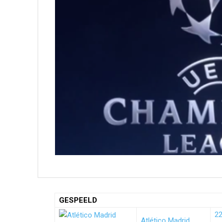
GESPEELD
2
Atlético Madrid