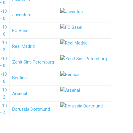
– 0
2-10
Juventus
– 0
2-10
FC Basel
– 0
2-10
Real Madrid
– 3
2-10
Zenit Sint-Petersburg
– 0
2-10
Benfica
– 0
2-10
Arsenal
– 2
2-10
Borussia Dortmund
– 4