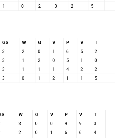
1
0
2
3
2
5
GS
W
G
V
P
V
T
3
2
0
1
6
5
2
3
1
2
0
5
1
0
3
1
1
1
4
2
2
3
0
1
2
1
1
5
GS
W
G
V
P
V
T
3
3
0
0
9
9
0
3
2
0
1
6
6
4